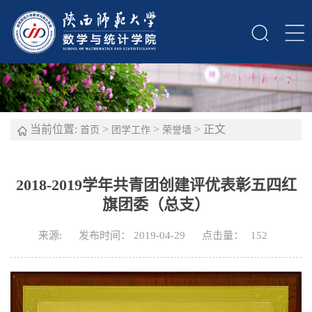
当前位置:
>
>
> 正文
首页
团学工作
荣誉墙
2018-2019学年共青团创建评优表彰五四红
旗团委（总支）
来源:
发布时间： 2019-04-29
点击量：
152