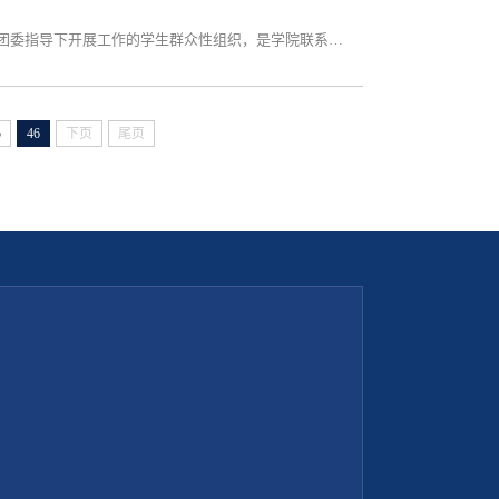
数学与信息科学学院学生会是在学院党委领导下，学院团委指导下开展工作的学生群众性组织，是学院联系同学的桥梁和纽带。
5
46
下页
尾页