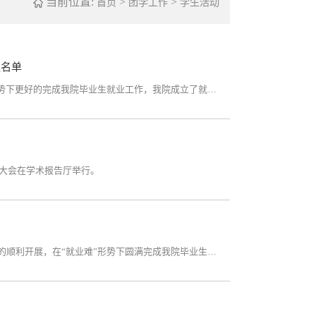
当前位置:
>
>
首页
团学工作
学生活动
队名单
为了推进我院毕业生就业工作顺利开展，在“就业难”形势下更好的完成我院毕业生就业工作，我院成立了就业领导小组和就业服务队。
立大会在学术报告厅举行。
为响应国家就业政策的号召，推进我院毕业生就业工作的顺利开展，在“就业难”形势下圆满完成我院毕业生的就业工作，2014年10月14日下午15:00，由院领导带头、学工组组织、本科非师范毕业生和毕业研究生参与的2015届毕...