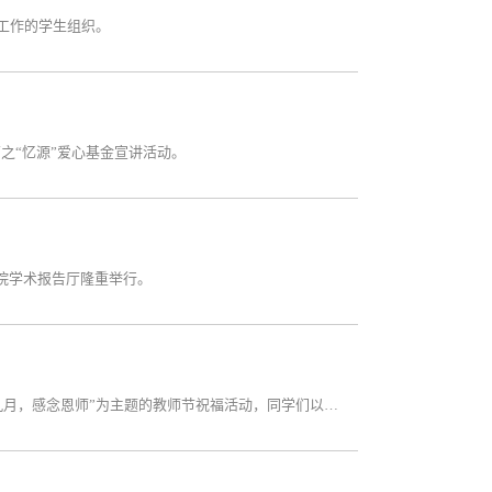
工作的学生组织。
育之“忆源”爱心基金宣讲活动。
在学院学术报告厅隆重举行。
在第30个教师节到来之际，我院分团委开展了以“金秋九月，感念恩师”为主题的教师节祝福活动，同学们以自身行动向辛苦付出的老师们表达了诚挚的感激与祝福。